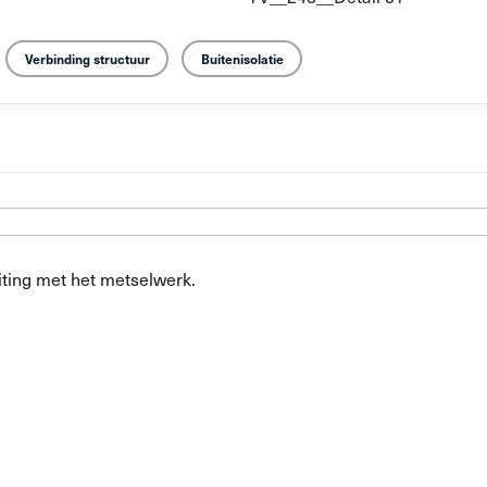
Verbinding structuur
Buitenisolatie
iting met het metselwerk.