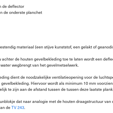
n de deflector
van de onderste planchet
stendig materiaal (een stijve kunststof, een gelakt of geanodi
 achter de houten gevelbekleding toe te laten wordt een defle
het water wegbrengt van het gevelmetselwerk.
leding dient de noodzakelijke ventilatieopening voor de lucht
de gevelbekleding. Hiervoor wordt als minimum 10 mm voorzien.
lijk te zijn aan de afstand tussen de tussen deze laatste plank 
eunblokje dat naar analogie met de houten draagstructuur va
 van de
TV 243
.