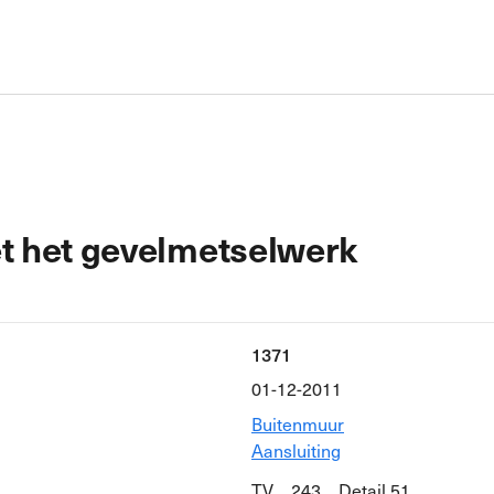
et het gevelmetselwerk
1371
01-12-2011
Buitenmuur
Aansluiting
TV__243__Detail 51