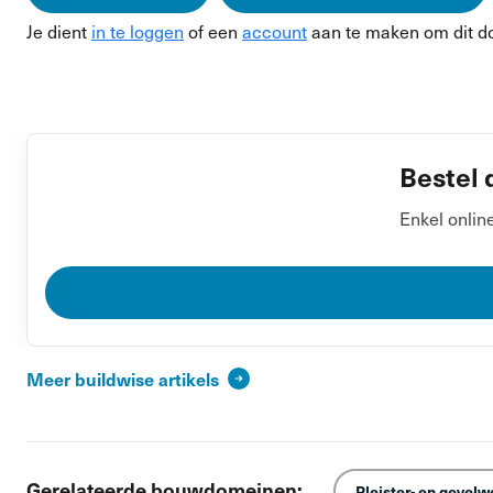
Je dient
in te loggen
of een
account
aan te maken om dit d
Bestel 
Enkel onlin
Meer buildwise artikels
Gerelateerde bouwdomeinen:
Pleister- en gevel