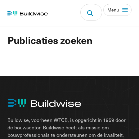
Menu
Publicaties zoeken
Buildwise, voorheen WTCB, is opgericht in 1959 door
de bouwsector. Buildwise heeft als missie om
bouwprofessionals te ondersteunen om de kwaliteit,