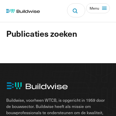
Menu
Publicaties zoeken
Buildwise, voorheen WTCB, is opgericht in 1959 door
de bouwsector. Buildwise heeft als missie om
bouwprofessionals te ondersteunen om de kwaliteit,