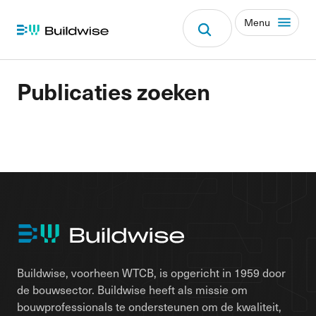
Menu
Publicaties zoeken
Buildwise, voorheen WTCB, is opgericht in 1959 door
de bouwsector. Buildwise heeft als missie om
bouwprofessionals te ondersteunen om de kwaliteit,