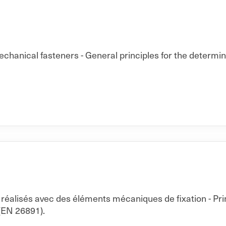
echanical fasteners - General principles for the determi
réalisés avec des éléments mécaniques de fixation - Pr
(EN 26891).