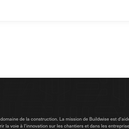
omaine de la construction. La mission de Buildwise est d'aide
uvrir la voie à l'innovation sur les chantiers et dans les entrep