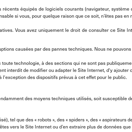
récents équipés de logiciels courants (navigateur, système d’e
able si vous, pour quelque raison que ce soit, n’êtes pas en me
atives. Vous avez uniquement le droit de consulter ce Site In
ruptions causées par des pannes techniques. Nous ne pouvons t
ec toute technologie, à des sections qui ne sont pas publiquem
ment interdit de modifier ou adapter le Site Internet, d'y ajou
 l'exception des dispositifs prévus à cet effet pour le public.
ndamment des moyens techniques utilisés, soit susceptible 
é), tel que des « robots », des « spiders », des « aspirateurs d
es vers le Site Internet ou d’en extraire plus de données que 