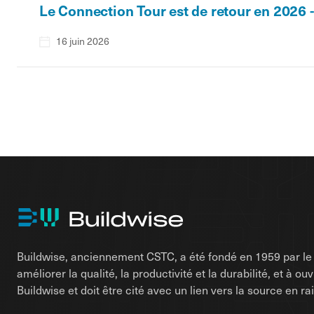
Le Connection Tour est de retour en 2026 
16 juin 2026
Buildwise, anciennement CSTC, a été fondé en 1959 par le d
améliorer la qualité, la productivité et la durabilité, et à o
Buildwise et doit être cité avec un lien vers la source en 