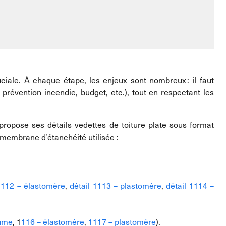
ciale. À chaque étape, les enjeux sont nombreux : il faut
, prévention incendie, budget, etc.), tout en respectant les
 propose ses détails vedettes de toiture plate sous format
 membrane d’étanchéité utilisée :
 1112 – élastomère
,
détail 1113 – plastomère
,
détail 1114 –
tume
, 1
116 – élastomère
,
1117 – plastomère
).