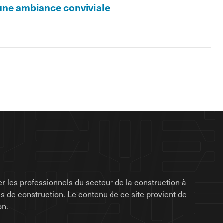
 une ambiance conviviale
r les professionnels du secteur de la construction à
rises de construction. Le contenu de ce site provient de
on.