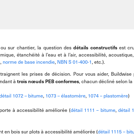
détails constructifs
 ou sur chantier, la question des
est cru
ique, étanchéité à l’eau et à l’air, accessibilité, acoustique
B
,
norme de base incendie
,
NBN S 01-400-1
, etc.).
ntraignent les prises de décision. Pour vous aider, Buildwise
trois nœuds PEB conformes
ndant à
, chacun décliné selon la
détail 1072 – bitume
,
1073 – élastomère
,
1074 – plastomère
)
porte à accessibilité améliorée (
détail 1111 – bitume
,
détail
 en bois sur plots à accessibilité améliorée (
détail 1115 – bi