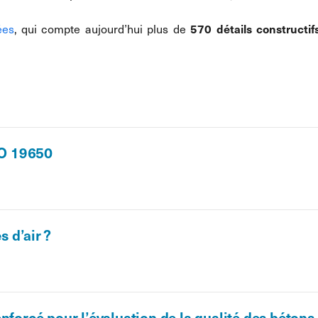
570 détails constructif
ées
, qui compte aujourd’hui plus de
SO 19650
s d’air ?
nforcé pour l’évaluation de la qualité des bétons