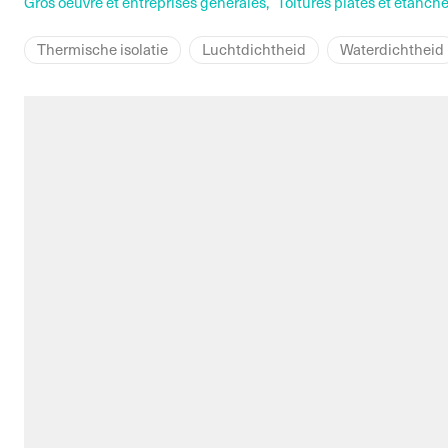
Gros oeuvre et entreprises générales,
Toitures plates et étanché
Thermische isolatie
Luchtdichtheid
Waterdichtheid