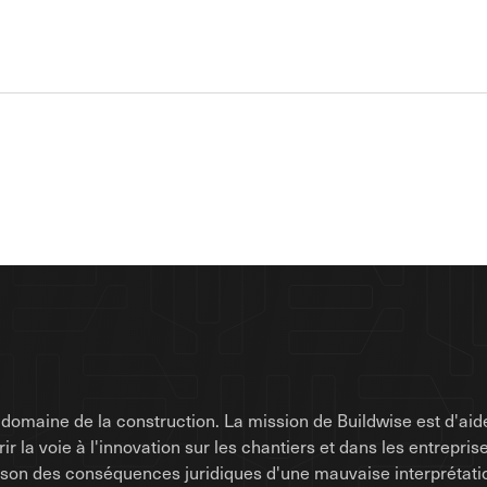
omaine de la construction. La mission de Buildwise est d'aide
uvrir la voie à l'innovation sur les chantiers et dans les entrep
raison des conséquences juridiques d'une mauvaise interprétati