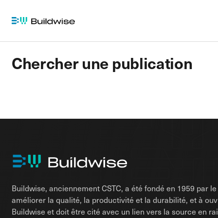
Chercher une publication
Buildwise, anciennement CSTC, a été fondé en 1959 par le d
améliorer la qualité, la productivité et la durabilité, et à o
Buildwise et doit être cité avec un lien vers la source en 