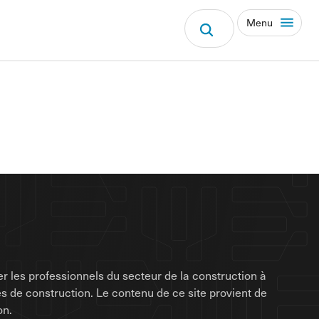
Menu
r les professionnels du secteur de la construction à
rises de construction. Le contenu de ce site provient de
on.