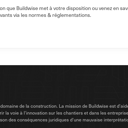
on que Buildwise met à votre disposition ou venez en sa
vants via les normes & réglementations.
omaine de la construction. La mission de Buildwise est d'aide
uvrir la voie à l'innovation sur les chantiers et dans les entrep
raison des conséquences juridiques d'une mauvaise interprétati