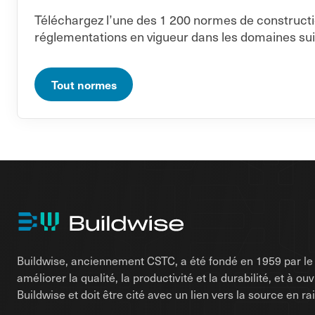
Téléchargez l’une des 1 200 normes de constructi
réglementations en vigueur dans les domaines sui
Tout normes
Buildwise, anciennement CSTC, a été fondé en 1959 par le d
améliorer la qualité, la productivité et la durabilité, et à o
Buildwise et doit être cité avec un lien vers la source en 