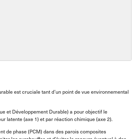
urable est cruciale tant d’un point de vue environnemental
ique et Développement Durable) a pour objectif
le
r latente (axe 1) et par réaction chimique (axe 2).
ment de phase (PCM) dans des parois composites
miter les surchauffes et d’éviter le recours éventuel à des