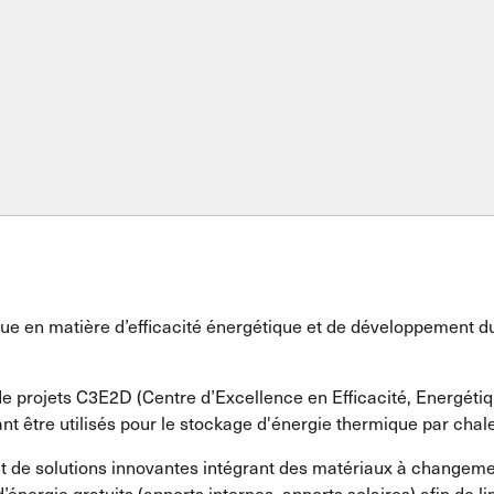
ique en matière d’efficacité énergétique et de développement d
 de projets C3E2D (Centre d’Excellence en Efficacité, Energét
être utilisés pour le stockage d'énergie thermique par chaleu
nt de solutions innovantes intégrant des matériaux à change
’énergie gratuits (apports internes, apports solaires) afin de li