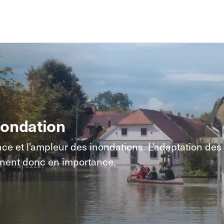
nondation
 et l'ampleur des inondations. L'adaptation des b
agnent donc en importance.