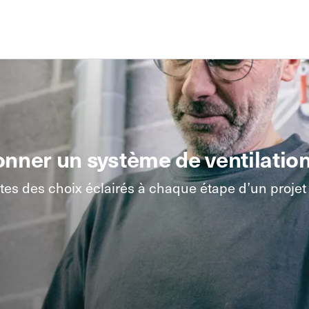
entilation
uler le menu de navigation du hub
nner un système de ventilation
es des choix éclairés à chaque étape d’un projet d