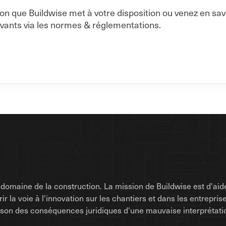
on que Buildwise met à votre disposition ou venez en sa
vants via les normes & réglementations.
omaine de la construction. La mission de Buildwise est d'aide
uvrir la voie à l'innovation sur les chantiers et dans les entrep
raison des conséquences juridiques d'une mauvaise interprétati