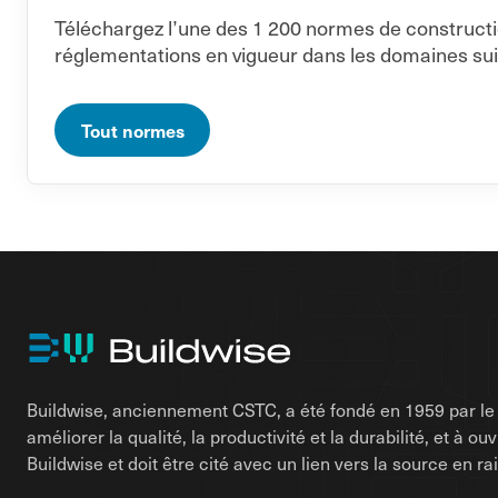
Téléchargez l’une des 1 200 normes de constructi
réglementations en vigueur dans les domaines sui
Tout normes
Buildwise, anciennement CSTC, a été fondé en 1959 par le d
améliorer la qualité, la productivité et la durabilité, et à o
Buildwise et doit être cité avec un lien vers la source en 