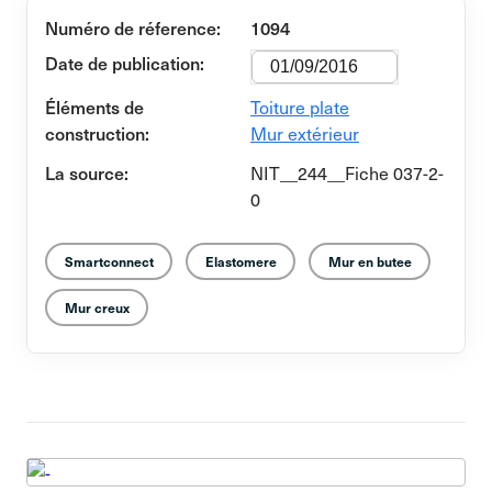
Numéro de réference:
1094
Date de publication:
01/09/2016
Éléments de
Toiture plate
construction:
Mur extérieur
La source:
NIT__244__Fiche 037-2-
0
Smartconnect
Elastomere
Mur en butee
Mur creux