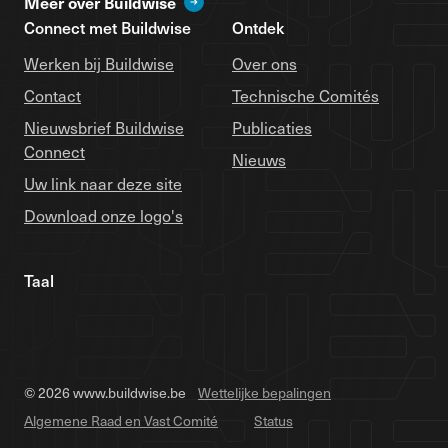
Meer over Buildwise
Connect met Buildwise
Ontdek
Werken bij Buildwise
Over ons
Contact
Technische Comités
Nieuwsbrief Buildwise
Publicaties
Connect
Nieuws
Uw link naar deze site
Download onze logo's
Taal
© 2026 www.buildwise.be
Wettelijke bepalingen
Algemene Raad en Vast Comité
Status