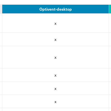
Optivent-desktop
x
x
x
x
x
x