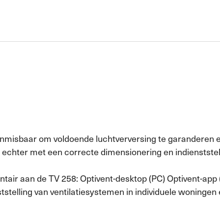
s onmisbaar om voldoende luchtverversing te garanderen e
n echter met een correcte dimensionering en indienststel
air aan de TV 258: Optivent-desktop (PC) Optivent-app 
nststelling van ventilatiesystemen in individuele woning