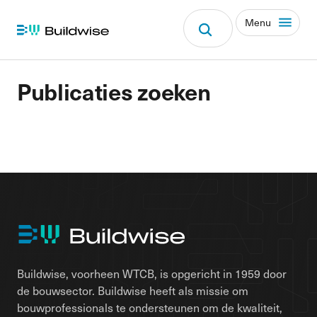
Menu
Publicaties zoeken
Buildwise, voorheen WTCB, is opgericht in 1959 door
de bouwsector. Buildwise heeft als missie om
bouwprofessionals te ondersteunen om de kwaliteit,