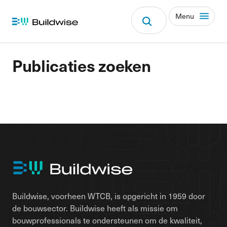
Menu
Publicaties zoeken
Buildwise, voorheen WTCB, is opgericht in 1959 door
de bouwsector. Buildwise heeft als missie om
bouwprofessionals te ondersteunen om de kwaliteit,