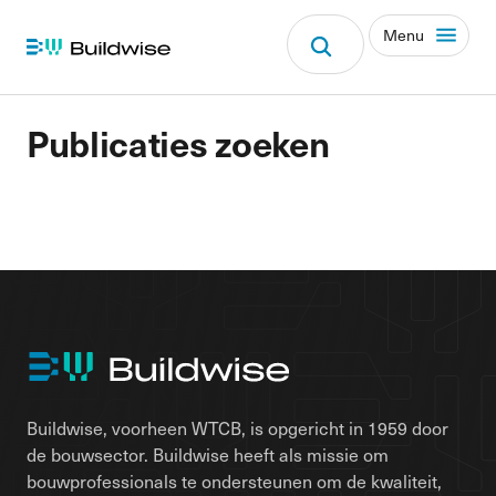
Menu
Publicaties zoeken
Buildwise, voorheen WTCB, is opgericht in 1959 door
de bouwsector. Buildwise heeft als missie om
bouwprofessionals te ondersteunen om de kwaliteit,