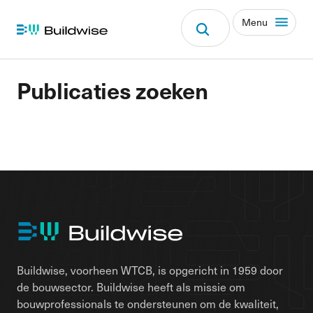
Menu
Publicaties zoeken
Buildwise, voorheen WTCB, is opgericht in 1959 door
de bouwsector. Buildwise heeft als missie om
bouwprofessionals te ondersteunen om de kwaliteit,