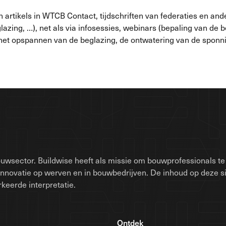
artikels in WTCB Contact, tijdschriften van federaties en ande
lazing, …), net als via infosessies, webinars (bepaling van d
 (het opspannen van de beglazing, de ontwatering van de sponn
uwsector. Buildwise heeft als missie om bouwprofessionals te 
innovatie op werven en in bouwbedrijven. De inhoud op deze 
keerde interpretatie.
Ontdek