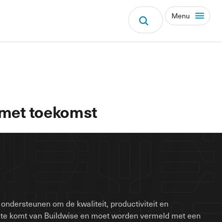
Menu
b met toekomst
ondersteunen om de kwaliteit, productiviteit en
site komt van Buildwise en moet worden vermeld met een