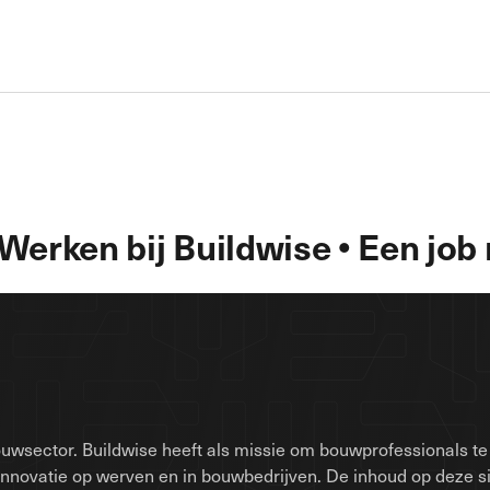
 Werken bij Buildwise • Een jo
uwsector. Buildwise heeft als missie om bouwprofessionals te 
innovatie op werven en in bouwbedrijven. De inhoud op deze 