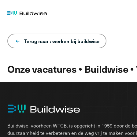
Terug naar : werken bij buildwise
Onze vacatures • Buildwise •
Buildwise, voorheen WTCB, is opgericht in 1959 door de bo
duurzaamheid te verbeteren en de weg vrij te maken voor 