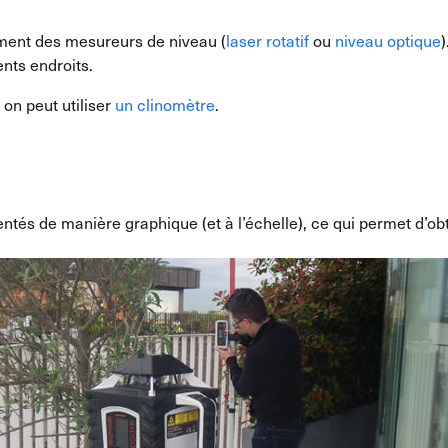
ement des mesureurs de niveau (
laser rotatif
ou
niveau optique
)
ents endroits.
 on peut utiliser
un clinomètre
.
és de manière graphique (et à l’échelle), ce qui permet d’obteni