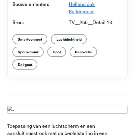
Bouwelementen:
Hellend dak
Buitenmuur
Bron:
TV__255__Detail 13
Smartconnect
Luchtdichtheid
Spouwmuur
Goot
Renovatie
Dakgoot
Toepassing van een luchtscherm en een
aansluitingsstrook met de bepleistering in een