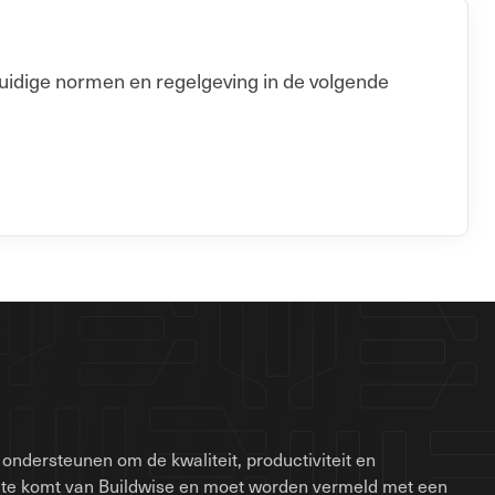
uidige normen en regelgeving in de volgende
ondersteunen om de kwaliteit, productiviteit en
site komt van Buildwise en moet worden vermeld met een