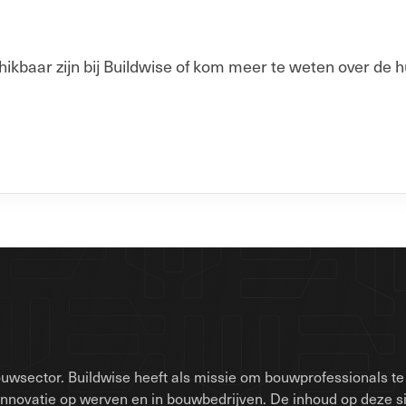
baar zijn bij Buildwise of kom meer te weten over de h
uwsector. Buildwise heeft als missie om bouwprofessionals te 
innovatie op werven en in bouwbedrijven. De inhoud op deze 