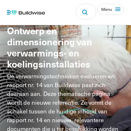
VERWARMING, VENTILATIE EN
Centrale
KLIMAATREGELING
verwarming
Hub navigatie me
Menu
Ontwerp en
dimensionering van
verwarmings- en
koelingsinstallaties
De verwarmingstechnieken evolueren en
rapport nr. 14 van Buildwise past zich
daaraan aan. Deze thematische pagina
wordt de nieuwe referentie. Ze vormt de
schakel tussen de huidige inhoud van
rapport nr. 14 en nieuwe, relevantere
documenten die u ter beschikking worden