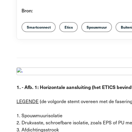
Bron:
Smartconnect
Etics
Spouwmuur
Buiteni
1. - Afb. 1: Horizontale aansluiting (het ETICS bev
LEGENDE
(de volgorde stemt overeen met de faserin
1. Spouwmuurisolatie
2. Drukvaste, schroefbare isolatie, zoals EPS of PU me
3. Afdichtingsstrook