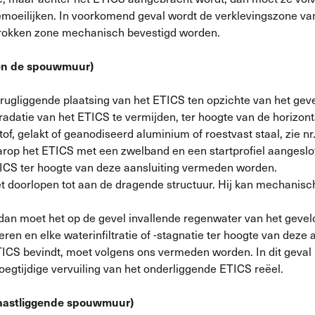
emoeilijken. In voorkomend geval wordt de verklevingszone van
etrokken zone mechanisch bevestigd worden.
ven de spouwmuur)
terugliggende plaatsing van het ETICS ten opzichte van het ge
egradatie van het ETICS te vermijden, ter hoogte van de horizo
tof, gelakt of geanodiseerd aluminium of roestvast staal, zie n
aarop het ETICS met een zwelband en een startprofiel aangesl
TICS ter hoogte van deze aansluiting vermeden worden.
t doorlopen tot aan de dragende structuur. Hij kan mechanis
dan moet het op de gevel invallende regenwater van het gevel
ren en elke waterinfiltratie of -stagnatie ter hoogte van deze 
TICS bevindt, moet volgens ons vermeden worden. In dit geval
oegtijdige vervuiling van het onderliggende ETICS reëel.
 naastliggende spouwmuur)