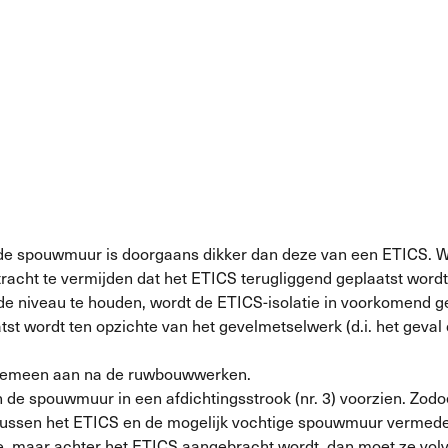
de spouwmuur is doorgaans dikker dan deze van een ETICS. 
racht te vermijden dat het ETICS terugliggend geplaatst wordt
lfde niveau te houden, wordt de ETICS-isolatie in voorkomend 
tst wordt ten opzichte van het gevelmetselwerk (d.i. het geval 
algemeen aan na de ruwbouwwerken.
an de spouwmuur in een afdichtingsstrook (nr. 3) voorzien. Z
ct tussen het ETICS en de mogelijk vochtige spouwmuur vermed
ie, maar achter het ETICS aangebracht wordt, dan moet ze vo