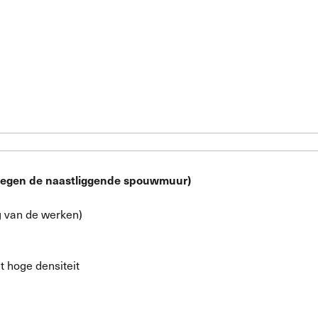
ot tegen de naastliggende spouwmuur)
g van de werken)
t hoge densiteit