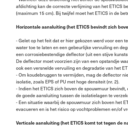
afdichting kan de correcte verlijming van het ETICS b
(maximum 15 cm). Bij twijfel moet het ETICS in de b
Horizontale aansluiting (het ETICS bevindt zich bo
- Gelet op het feit dat er hier gekozen werd voor een 
water toe te laten en een gebeurlijke vervuiling en d
een corrosiebestendige deflector (uit een stijve kunsts
De deflector moet voorzien zijn van een opstandje w
ook een versnelde vervuiling en degradatie van het E
- Om koudebruggen te vermijden, mag de deflector nie
isolatie, zoals EPS of PU met hoge densiteit (nr. 2).
- Indien het ETICS zich boven de spouwmuur bevindt, 
de goede aansluiting tussen de isolatielagen te verzeke
- Een situatie waarbij de spouwmuur zich boven het E
evacueren en is het risico op vochtproblemen en/of vr
Verticale aansluiting (het ETICS komt tot tegen de