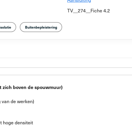
TV__274__Fiche 4.2
solatie
Buitenbepleistering
indt zich boven de spouwmuur)
g van de werken)
t hoge densiteit