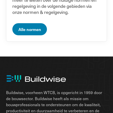
regelgeving in de volgende gebieden via
onze normen & regelgeving.
Alle normen
Buildwise, voorheen WTCB, is opgericht in 1959 door
de bouwsector. Buildwise heeft als missie om
bouwprofessionals te ondersteunen om de kwaliteit,
productiviteit en duurzaamheid te verbeteren en de