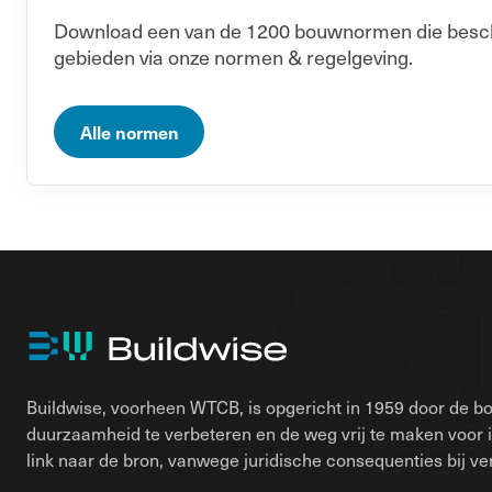
Download een van de 1200 bouwnormen die beschik
gebieden via onze normen & regelgeving.
Alle normen
Buildwise, voorheen WTCB, is opgericht in 1959 door de bo
duurzaamheid te verbeteren en de weg vrij te maken voor 
link naar de bron, vanwege juridische consequenties bij ver