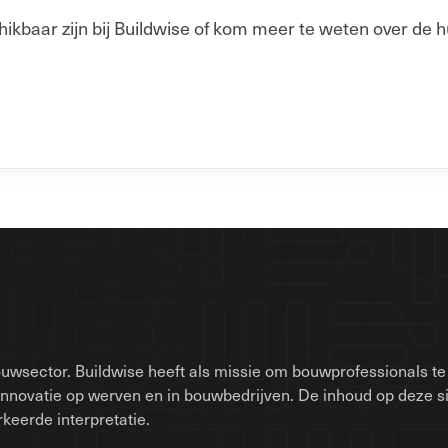
baar zijn bij Buildwise of kom meer te weten over de h
uwsector. Buildwise heeft als missie om bouwprofessionals te 
innovatie op werven en in bouwbedrijven. De inhoud op deze 
keerde interpretatie.