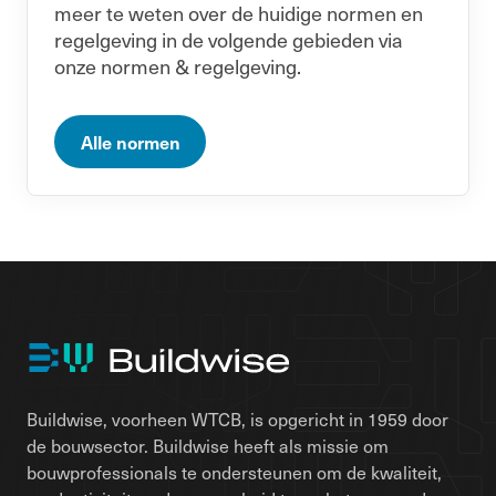
meer te weten over de huidige normen en
regelgeving in de volgende gebieden via
onze normen & regelgeving.
Alle normen
Buildwise, voorheen WTCB, is opgericht in 1959 door
de bouwsector. Buildwise heeft als missie om
bouwprofessionals te ondersteunen om de kwaliteit,