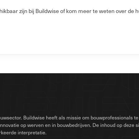
baar zijn bij Buildwise of kom meer te weten over de h
uwsector. Buildwise heeft als missie om bouwprofessionals te 
innovatie op werven en in bouwbedrijven. De inhoud op deze 
keerde interpretatie.