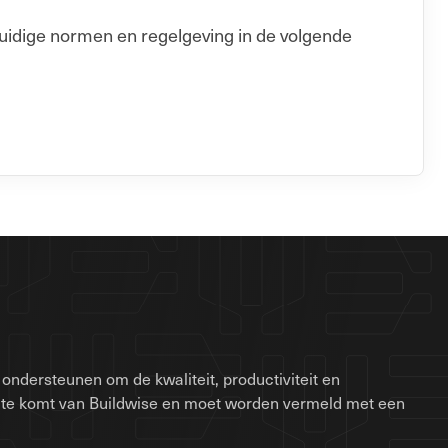
uidige normen en regelgeving in de volgende
ondersteunen om de kwaliteit, productiviteit en
site komt van Buildwise en moet worden vermeld met een