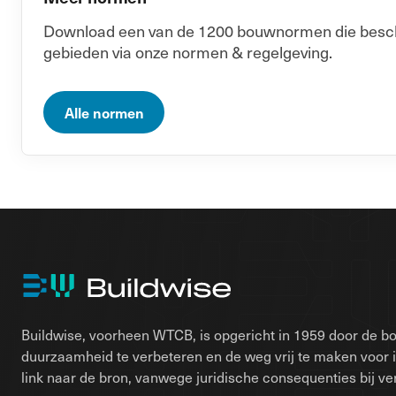
Download een van de 1200 bouwnormen die beschik
gebieden via onze normen & regelgeving.
Alle normen
Buildwise, voorheen WTCB, is opgericht in 1959 door de bo
duurzaamheid te verbeteren en de weg vrij te maken voor 
link naar de bron, vanwege juridische consequenties bij ver