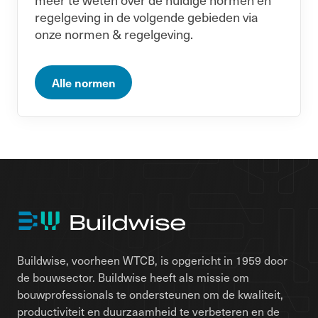
regelgeving in de volgende gebieden via
onze normen & regelgeving.
Alle normen
Buildwise, voorheen WTCB, is opgericht in 1959 door
de bouwsector. Buildwise heeft als missie om
bouwprofessionals te ondersteunen om de kwaliteit,
productiviteit en duurzaamheid te verbeteren en de