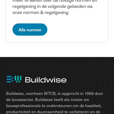
regelgeving in de volgende gebieden via
onze normen & regelgeving.
Alle normen
Buildwise, voorheen WTCB, is opgericht in 1959 door
de bouwsector. Buildwise heeft als missie om
bouwprofessionals te ondersteunen om de kwaliteit,
productiviteit en duurzaamheid te verbeteren en de