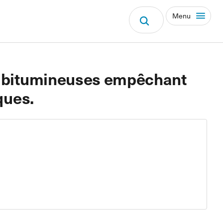
Menu
es bitumineuses empêchant
ques.