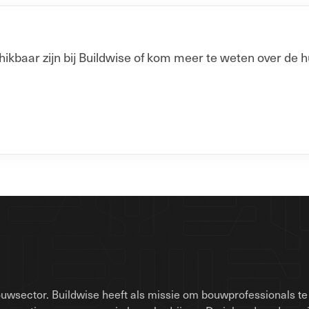
baar zijn bij Buildwise of kom meer te weten over de h
uwsector. Buildwise heeft als missie om bouwprofessionals te 