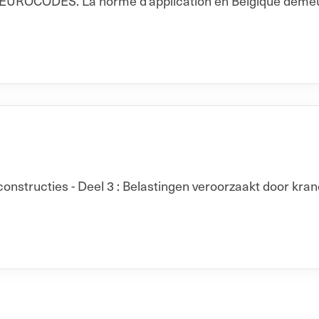
CODES. La norme d’application en Belgique demeur
onstructies - Deel 3 : Belastingen veroorzaakt door kra