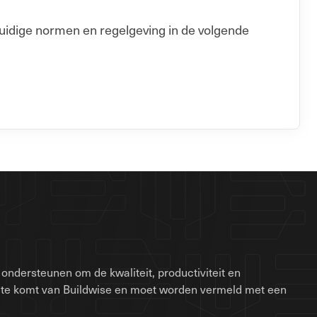
uidige normen en regelgeving in de volgende
ondersteunen om de kwaliteit, productiviteit en
site komt van Buildwise en moet worden vermeld met een