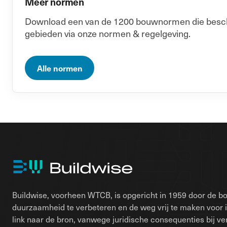
Meer normen
Download een van de 1200 bouwnormen die beschik
gebieden via onze normen & regelgeving.
Alle normen
Buildwise, voorheen WTCB, is opgericht in 1959 door de bo
duurzaamheid te verbeteren en de weg vrij te maken voor 
link naar de bron, vanwege juridische consequenties bij ver