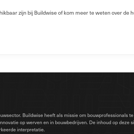
baar zijn bij Buildwise of kom meer te weten over de h
uwsector. Buildwise heeft als missie om bouwprofessionals te 
innovatie op werven en in bouwbedrijven. De inhoud op deze 
keerde interpretatie.